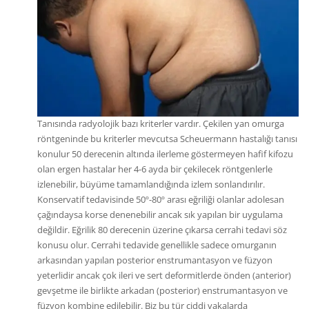
Tanısında radyolojik bazı kriterler vardır. Çekilen yan omurga
röntgeninde bu kriterler mevcutsa Scheuermann hastalığı tanısı
konulur 50 derecenin altında ilerleme göstermeyen hafif kifozu
olan ergen hastalar her 4-6 ayda bir çekilecek röntgenlerle
izlenebilir, büyüme tamamlandığında izlem sonlandırılır.
Konservatif tedavisinde 50º-80º arası eğriliği olanlar adolesan
çağındaysa korse denenebilir ancak sık yapılan bir uygulama
değildir. Eğrilik 80 derecenin üzerine çıkarsa cerrahi tedavi söz
konusu olur. Cerrahi tedavide genellikle sadece omurganın
arkasından yapılan posterior enstrumantasyon ve füzyon
yeterlidir ancak çok ileri ve sert deformitlerde önden (anterior)
gevşetme ile birlikte arkadan (posterior) enstrumantasyon ve
füzyon kombine edilebilir. Biz bu tür ciddi vakalarda