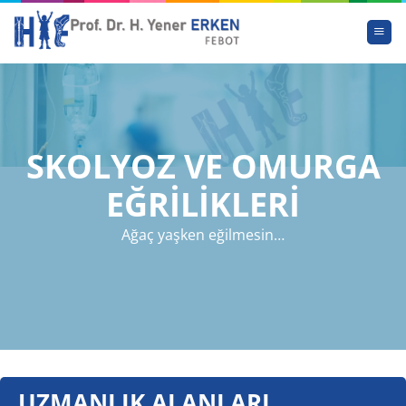
İçeriğe
atla
SKOLYOZ VE OMURGA
EĞRİLİKLERİ
Ağaç yaşken eğilmesin…
UZMANLIK ALANLARI