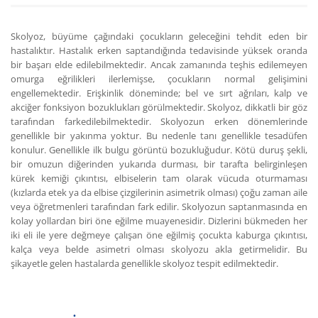
Skolyoz, büyüme çağındaki çocukların geleceğini tehdit eden bir
hastalıktır. Hastalık erken saptandığında tedavisinde yüksek oranda
bir başarı elde edilebilmektedir. Ancak zamanında teşhis edilemeyen
omurga eğrilikleri ilerlemişse, çocukların normal gelişimini
engellemektedir. Erişkinlik döneminde; bel ve sırt ağrıları, kalp ve
akciğer fonksiyon bozuklukları görülmektedir. Skolyoz, dikkatli bir göz
tarafından farkedilebilmektedir. Skolyozun erken dönemlerinde
genellikle bir yakınma yoktur. Bu nedenle tanı genellikle tesadüfen
konulur. Genellikle ilk bulgu görüntü bozukluğudur. Kötü duruş şekli,
bir omuzun diğerinden yukarıda durması, bir tarafta belirginleşen
kürek kemiği çıkıntısı, elbiselerin tam olarak vücuda oturmaması
(kızlarda etek ya da elbise çizgilerinin asimetrik olması) çoğu zaman aile
veya öğretmenleri tarafından fark edilir. Skolyozun saptanmasında en
kolay yollardan biri öne eğilme muayenesidir. Dizlerini bükmeden her
iki eli ile yere değmeye çalışan öne eğilmiş çocukta kaburga çıkıntısı,
kalça veya belde asimetri olması skolyozu akla getirmelidir. Bu
şikayetle gelen hastalarda genellikle skolyoz tespit edilmektedir.