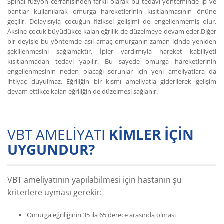
Spinal füzyon cerrahisinden farklı olarak bu tedavi yönteminde ip ve
bantlar kullanılarak omurga hareketlerinin kısıtlanmasının önüne
geçilir. Dolayısıyla çocuğun fiziksel gelişimi de engellenmemiş olur.
Aksine çocuk büyüdükçe kalan eğrilik de düzelmeye devam eder.Diğer
bir deyişle bu yöntemde asıl amaç omurganın zaman içinde yeniden
şekillenmesini sağlamaktır. İpler yardımıyla hareket kabiliyeti
kısıtlanmadan tedavi yapılır. Bu sayede omurga hareketlerinin
engellenmesinin neden olacağı sorunlar için yeni ameliyatlara da
ihtiyaç duyulmaz. Eğriliğin bir kısmı ameliyatla giderilerek gelişim
devam ettikçe kalan eğriliğin de düzelmesi sağlanır.
VBT AMELIYATI
KIMLER İÇIN
UYGUNDUR?
VBT ameliyatının yapılabilmesi için hastanın şu
kriterlere uyması gerekir:
Omurga eğriliğinin 35 ila 65 derece arasında olması