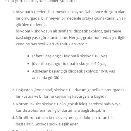
En sık görülen skolyoz sebepleri şunlardır:
İdiyopatik (nedeni bilinmeyen) skolyoz. Daha önce düzgün olan
bir omurgada, bilinmeyen bir nedenle ortaya çıkmaktadır. En sık
görülen nedendir.
İdiyopatik skolyozun alt sınıfları: İdiopatik skolyoz, gelişmeye
başladığı yaşa göre tanımlanır. Her yaş grubunun tedaviyle ilgili
kendine has özellikleri ve zorlukları vardır.
İnfantil başlangıçlı idiopatik skolyoz: 0-3 yaş
Jüvenil başlangıçlı idiopatik skolyoz: 4-9 yaş
Adolesan başlangıçlı idiopatik skolyoz: 10-18 yaş
arasında görülür.
Doğuştan (konjenital) skolyoz: Bu durum genellikle omurgadaki
bir kusura ve birbirine kaynamış kaburgalara bağlıdır.
Nöromüsküler skolyoz: Polio (çocuk felci), serebral palsi veya
kas distrofisi (erimesi) gibi durumlara bağlı oluşabilir.
Nörofibromatozis: Kemik ve yumuşak dokuları tutan bir
hastalıktır. Skolyoz sıklıkla eşlik eder.