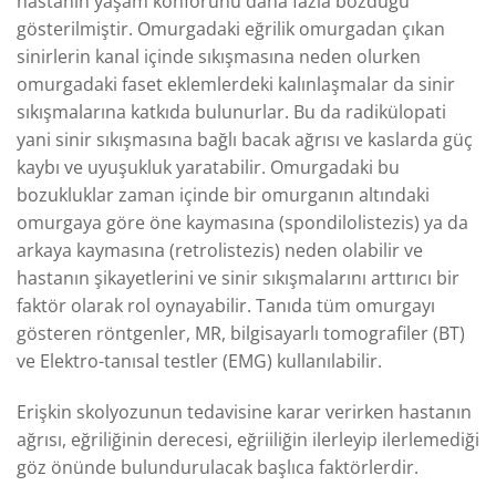
hastanın yaşam konforunu daha fazla bozduğu
gösterilmiştir. Omurgadaki eğrilik omurgadan çıkan
sinirlerin kanal içinde sıkışmasına neden olurken
omurgadaki faset eklemlerdeki kalınlaşmalar da sinir
sıkışmalarına katkıda bulunurlar. Bu da radikülopati
yani sinir sıkışmasına bağlı bacak ağrısı ve kaslarda güç
kaybı ve uyuşukluk yaratabilir. Omurgadaki bu
bozukluklar zaman içinde bir omurganın altındaki
omurgaya göre öne kaymasına (spondilolistezis) ya da
arkaya kaymasına (retrolistezis) neden olabilir ve
hastanın şikayetlerini ve sinir sıkışmalarını arttırıcı bir
faktör olarak rol oynayabilir. Tanıda tüm omurgayı
gösteren röntgenler, MR, bilgisayarlı tomografiler (BT)
ve Elektro-tanısal testler (EMG) kullanılabilir.
Erişkin skolyozunun tedavisine karar verirken hastanın
ağrısı, eğriliğinin derecesi, eğriiliğin ilerleyip ilerlemediği
göz önünde bulundurulacak başlıca faktörlerdir.