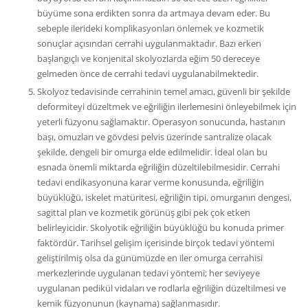
büyüme sona erdikten sonra da artmaya devam eder. Bu
sebeple ilerideki komplikasyonları önlemek ve kozmetik
sonuçlar açısından cerrahi uygulanmaktadır. Bazı erken
başlangıçlı ve konjenital skolyozlarda eğim 50 dereceye
gelmeden önce de cerrahi tedavi uygulanabilmektedir.
Skolyoz tedavisinde cerrahinin temel amacı, güvenli bir şekilde
deformiteyi düzeltmek ve eğriliğin ilerlemesini önleyebilmek için
yeterli füzyonu sağlamaktır. Operasyon sonucunda, hastanın
başı, omuzları ve gövdesi pelvis üzerinde santralize olacak
şekilde, dengeli bir omurga elde edilmelidir. İdeal olan bu
esnada önemli miktarda eğriliğin düzeltilebilmesidir. Cerrahi
tedavi endikasyonuna karar verme konusunda, eğriliğin
büyüklüğü, iskelet matüritesi, eğriliğin tipi, omurganın dengesi,
sagittal plan ve kozmetik görünüş gibi pek çok etken
belirleyicidir. Skolyotik eğriliğin büyüklüğü bu konuda primer
faktördür. Tarihsel gelişim içerisinde birçok tedavi yöntemi
geliştirilmiş olsa da günümüzde en iler omurga cerrahisi
merkezlerinde uygulanan tedavi yöntemi; her seviyeye
uygulanan pedikül vidaları ve rodlarla eğriliğin düzeltilmesi ve
kemik füzyonunun (kaynama) sağlanmasıdır.