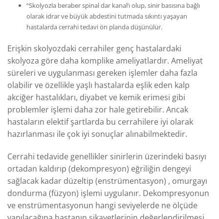
“Skolyozla beraber spinal dar kanal’ı olup, sinir basısına bağlı
olarak idrar ve büyük abdestini tutmada sıkıntı yaşayan
hastalarda cerrahi tedavi ön planda düşünülür.
Erişkin skolyozdaki cerrahiler genç hastalardaki
skolyoza göre daha komplike ameliyatlardır. Ameliyat
süreleri ve uygulanması gereken işlemler daha fazla
olabilir ve özellikle yaşlı hastalarda eşlik eden kalp
akciğer hastalıkları, diyabet ve kemik erimesi gibi
problemler işlemi daha zor hale getirebilir. Ancak
hastaların elektif şartlarda bu cerrahilere iyi olarak
hazırlanması ile çok iyi sonuçlar alınabilmektedir.
Cerrahi tedavide genellikler sinirlerin üzerindeki basıyı
ortadan kaldırıp (dekompresyon) eğriliğin dengeyi
sağlacak kadar düzeltip (enstrümentasyon) , omurgayı
dondurma (füzyon) işlemi uygulanır. Dekompresyonun
ve enstrümentasyonun hangi seviyelerde ne ölçüde
yapılacağına hastanın şikayetlerinin değerlendirilmesi