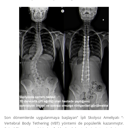
Son dönemlerde uygulanmaya başlayan’’ İpli Skolyoz Ameliyatı ‘’-
Vertebral Body Tethering (VBT) yöntemi de popülerlik kazanmıştır.