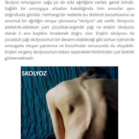
Skolyoz omurganın sağa ya da sola eğriliğine verilen genel isimdir.
Sağlıklı bir omurgaya arkadan bakıldığında tüm omurlar aynı
doğrultuda görülür. Herhangi bir nedenle bu dizilimin bozulmasına ve
anormal bir eğriliğin ortaya çıkmasına ”skolyoz” adı verilir. Skolyoz’u
pediatrik-adolesan yani çocukluk-ergenlik çağı ve erişkin skolyozu
olarak 2 ana başlıkta incelemek doğru olur. Erişkin skolyozu da
çocukluk çağı skolyozunun bir devamı olabileceği gibi zaman içerisinde
omurgada oluşan yıpranma ve bozulmalar sonucunda da oluşabilir.
Erişkin ve genç skolyozunun tedavi seçenekleri birbirinden çok farklılık
göstermektedir.