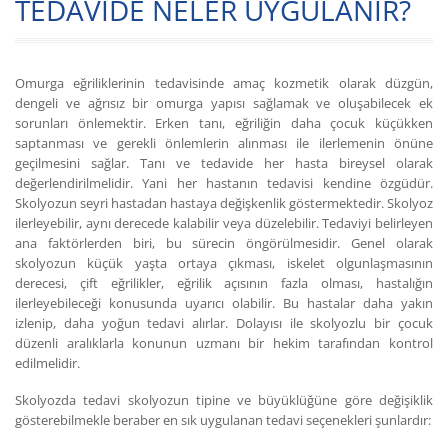
TEDAVİDE NELER UYGULANIR?
Omurga eğriliklerinin tedavisinde amaç kozmetik olarak düzgün,
dengeli ve ağrısız bir omurga yapısı sağlamak ve oluşabilecek ek
sorunları önlemektir. Erken tanı, eğriliğin daha çocuk küçükken
saptanması ve gerekli önlemlerin alınması ile ilerlemenin önüne
geçilmesini sağlar. Tanı ve tedavide her hasta bireysel olarak
değerlendirilmelidir. Yani her hastanın tedavisi kendine özgüdür.
Skolyozun seyri hastadan hastaya değişkenlik göstermektedir. Skolyoz
ilerleyebilir, aynı derecede kalabilir veya düzelebilir. Tedaviyi belirleyen
ana faktörlerden biri, bu sürecin öngörülmesidir. Genel olarak
skolyozun küçük yaşta ortaya çıkması, iskelet olgunlaşmasının
derecesi, çift eğrilikler, eğrilik açısının fazla olması, hastalığın
ilerleyebileceği konusunda uyarıcı olabilir. Bu hastalar daha yakın
izlenip, daha yoğun tedavi alırlar. Dolayısı ile skolyozlu bir çocuk
düzenli aralıklarla konunun uzmanı bir hekim tarafından kontrol
edilmelidir.
Skolyozda tedavi skolyozun tipine ve büyüklüğüne göre değişiklik
gösterebilmekle beraber en sık uygulanan tedavi seçenekleri şunlardır: