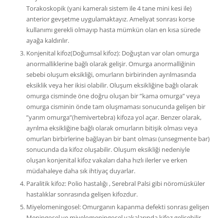
Torakoskopik (yani kameralı sistem ile 4 tane mini kesi ile)
anterior gevşetme uygulamaktayız. Ameliyat sonrası korse
kullanımı gerekli olmayıp hasta mümkün olan en kısa sürede
ayağa kaldırılır.
Konjenital kifoz(Doğumsal kifoz): Doğuştan var olan omurga
anormalliklerine bağlı olarak gelişir. Omurga anormalliğinin
sebebi oluşum eksikliği, omurların birbirinden ayrılmasında
eksiklik veya her ikisi olabilir. Oluşum eksikliğine bağlı olarak
omurga cisminde öne doğru oluşan bir ”kama omurga” veya
omurga cisminin önde tam oluşmaması sonucunda gelişen bir
”yarım omurga”(hemivertebra) kifoza yol açar. Benzer olarak,
ayrılma eksikliğine bağlı olarak omurların bitişik olması veya
omurları birbirlerine bağlayan bir bant olması (unsegmente bar)
sonucunda da kifoz oluşabilir. Oluşum eksikliği nedeniyle
oluşan konjenital kifoz vakaları daha hızlı ilerler ve erken
müdahaleye daha sık ihtiyaç duyarlar.
Paralitik kifoz: Polio hastalığı , Serebral Palsi gibi nöromüsküler
hastalıklar sonrasında gelişen kifozdur.
Miyelomeningosel: Omurganın kapanma defekti sonrası gelişen
Meningosel ve miyelomeningosel vakalarında kifoz gelişebilir.