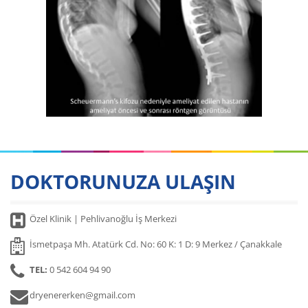
DOKTORUNUZA ULAŞIN
Özel Klinik | Pehlivanoğlu İş Merkezi
İsmetpaşa Mh. Atatürk Cd. No: 60 K: 1 D: 9 Merkez / Çanakkale
TEL:
0 542 604 94 90
dryenererken@gmail.com